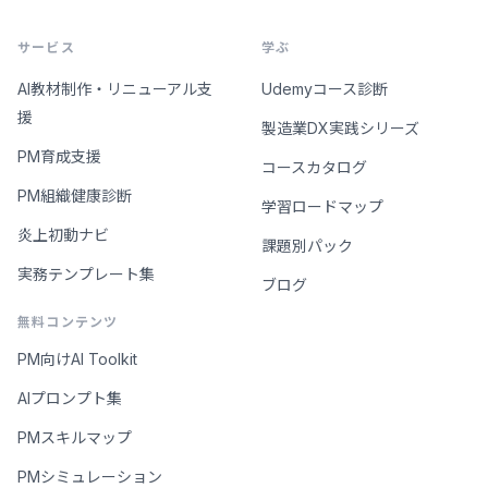
サービス
学ぶ
AI教材制作・リニューアル支
Udemyコース診断
援
製造業DX実践シリーズ
PM育成支援
コースカタログ
PM組織健康診断
学習ロードマップ
炎上初動ナビ
課題別パック
実務テンプレート集
ブログ
無料コンテンツ
PM向けAI Toolkit
AIプロンプト集
PMスキルマップ
PMシミュレーション