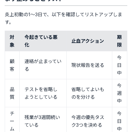
炎上初動の1〜3日で、以下を確認してリストアップしま
す。
対
今起きている悪
期
止血アクション
象
化
限
今
顧
連絡が止まってい
現状報告を送る
日
客
る
中
今
品
テストを省略し
省略してよいも
週
質
ようとしている
のを分ける
中
チ
今
残業が3週間続い
今週の優先タス
ー
日
ている
ク3つを決める
ム
中