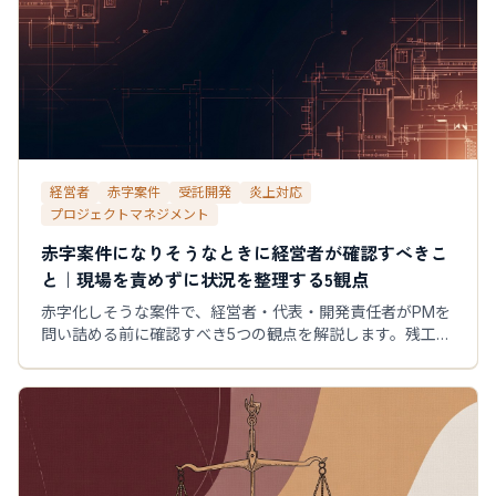
経営者
赤字案件
受託開発
炎上対応
プロジェクトマネジメント
赤字案件になりそうなときに経営者が確認すべきこ
と｜現場を責めずに状況を整理する5観点
赤字化しそうな案件で、経営者・代表・開発責任者がPMを
問い詰める前に確認すべき5つの観点を解説します。残工
数・未確定要件・顧客合意・追加費用余地・体制変更余地
を整理し、止血と回収判断の材料を揃えます。