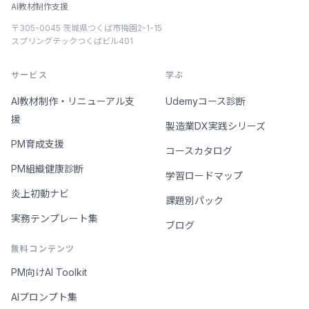
AI教材制作支援
〒305-0045 茨城県つくば市梅園2-1-15
スプリングテックつくばビル401
サービス
学ぶ
AI教材制作・リニューアル支
Udemyコース診断
援
製造業DX実践シリーズ
PM育成支援
コースカタログ
PM組織健康診断
学習ロードマップ
炎上初動ナビ
課題別パック
実務テンプレート集
ブログ
無料コンテンツ
PM向けAI Toolkit
AIプロンプト集