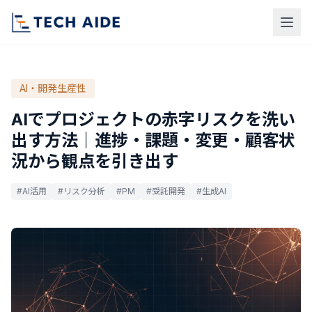
AI・開発生産性
AIでプロジェクトの赤字リスクを洗い
出す方法｜進捗・課題・変更・顧客状
況から観点を引き出す
#AI活用
#リスク分析
#PM
#受託開発
#生成AI