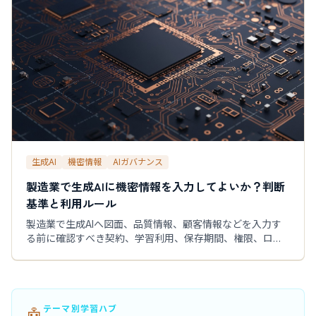
生成AI
機密情報
AIガバナンス
製造業で生成AIに機密情報を入力してよいか？判断
基準と利用ルール
製造業で生成AIへ図面、品質情報、顧客情報などを入力す
る前に確認すべき契約、学習利用、保存期間、権限、ログ
を解説。情報区分別の判断基準と利用ルール例を紹介しま
す。匿名化の注意点、安全に始める方法、誤入力時の初動
まで管理職と利用者向けに整理しました。
テーマ別学習ハブ