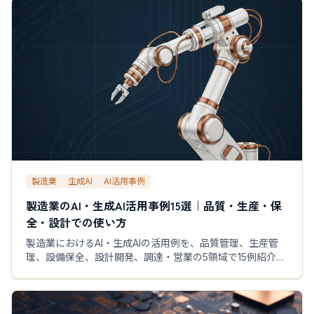
リスト、小さく検証する方法も紹介します。
製造業
生成AI
AI活用事例
製造業のAI・生成AI活用事例15選｜品質・生産・保
全・設計での使い方
製造業におけるAI・生成AIの活用例を、品質管理、生産管
理、設備保全、設計開発、調達・営業の5領域で15例紹介。
導入テーマの選び方と最初のPoCまで解説します。各事例
でAIに任せる範囲、人が確認すべき点、効果を測る指標も
実務向けに整理しました。