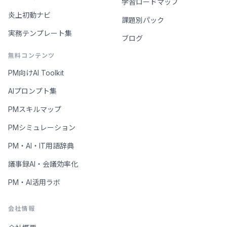
学習ロードマップ
炎上初動ナビ
課題別パック
実務テンプレート集
ブログ
無料コンテンツ
PM向けAI Toolkit
AIプロンプト集
PMスキルマップ
PMシミュレーション
PM・AI・IT用語辞典
議事録AI・会議効率化
PM・AI活用ラボ
会社情報