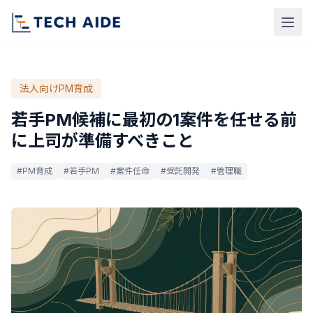
法人向けPM育成
若手PM候補に最初の1案件を任せる前
に上司が準備すべきこと
#PM育成
#若手PM
#案件任命
#受託開発
#管理職