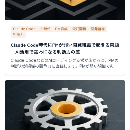
Claude Code
AI時代
PM育成
受託開発
開発組織
判断力
Claude Code時代にPMが弱い開発組織で起きる問題
｜AI活用で露わになる判断力の差
Claude CodeなどのAIコーディング支援が広がると、PMの
判断力が組織の競争力に直結します。PMが弱い組織でAIツ
ールを導入したとき何が起きるか、受託開発会社が今備え
るべきことを解説します。