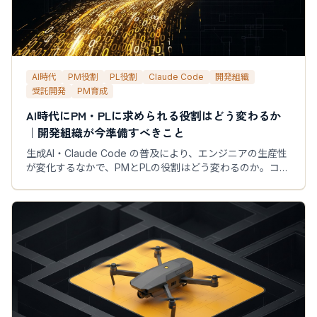
AI時代
PM役割
PL役割
Claude Code
開発組織
受託開発
PM育成
AI時代にPM・PLに求められる役割はどう変わるか
｜開発組織が今準備すべきこと
生成AI・Claude Code の普及により、エンジニアの生産性
が変化するなかで、PMとPLの役割はどう変わるのか。コー
ディング速度が上がる時代に求められる品質管理・要件定
義・組織判断の新しい責任を解説します。