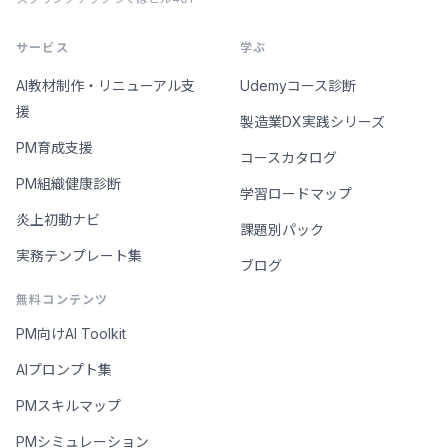
サービス
学ぶ
AI教材制作・リニューアル支
Udemyコース診断
援
製造業DX実践シリーズ
PM育成支援
コースカタログ
PM組織健康診断
学習ロードマップ
炎上初動ナビ
課題別パック
実務テンプレート集
ブログ
無料コンテンツ
PM向けAI Toolkit
AIプロンプト集
PMスキルマップ
PMシミュレーション