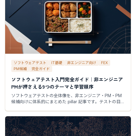
ソフトウェアテスト
IT基礎
非エンジニア向け
FEX
PM候補
完全ガイド
ソフトウェアテスト入門完全ガイド｜非エンジニア
PMが押さえる9つのテーマと学習順序
ソフトウェアテストの全体像を、非エンジニア・PM・PM
候補向けに体系的にまとめた pillar 記事です。テストの目
的・種類・ケース設計・AI時代の品質運用まで9つのテーマ
を、FEX-101シリーズの各記事と紐付けて学習順に整理しま
す。