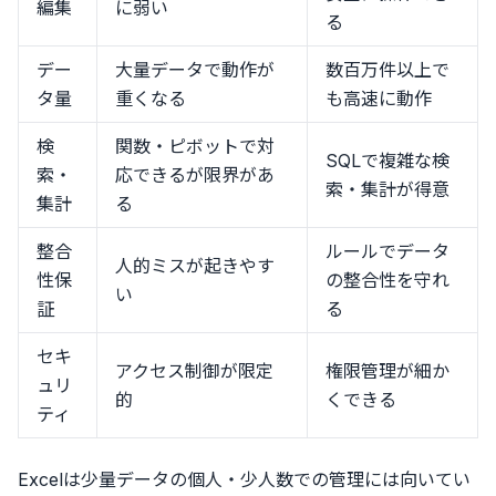
編集
に弱い
る
デー
大量データで動作が
数百万件以上で
タ量
重くなる
も高速に動作
検
関数・ピボットで対
SQLで複雑な検
索・
応できるが限界があ
索・集計が得意
集計
る
整合
ルールでデータ
人的ミスが起きやす
性保
の整合性を守れ
い
証
る
セキ
アクセス制御が限定
権限管理が細か
ュリ
的
くできる
ティ
Excelは少量データの個人・少人数での管理には向いてい