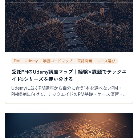
PM
Udemy
学習ロードマップ
受託開発
コース選び
受託PMのUdemy講座マップ｜経験×課題でテックエ
イド5シリーズを使い分ける
Udemyに並ぶPM講座から自分に合う1本を選べないPM・
PM候補に向けて、テックエイドのPM基礎・ケース演習・
鎮火・事業マネジメント5講座の役割を整理し、経験年数×
直面課題の2軸で受講順を提案します。