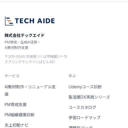
株式会社テックエイド
PM育成・生成AI活用・
AI教材制作支援
〒305-0045 茨城県つくば市梅園2-1-15
スプリングテックつくばビル401
サービス
学ぶ
AI教材制作・リニューアル支
Udemyコース診断
援
製造業DX実践シリーズ
PM育成支援
コースカタログ
PM組織健康診断
学習ロードマップ
炎上初動ナビ
課題別パック