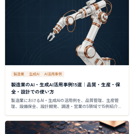
製造業
生成AI
AI活用事例
製造業のAI・生成AI活用事例15選｜品質・生産・保
全・設計での使い方
製造業におけるAI・生成AIの活用例を、品質管理、生産管
理、設備保全、設計開発、調達・営業の5領域で15例紹介。
導入テーマの選び方と最初のPoCまで解説します。各事例
でAIに任せる範囲、人が確認すべき点、効果を測る指標も
実務向けに整理しました。