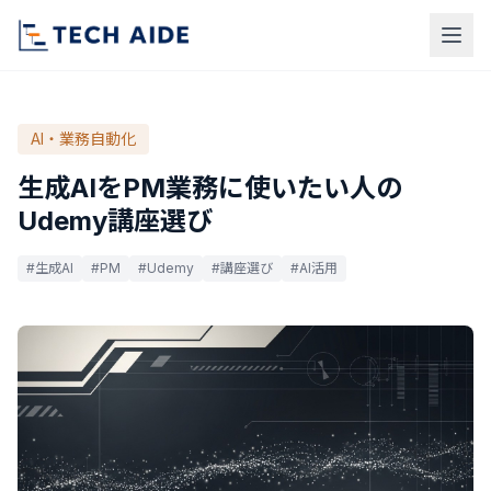
AI・業務自動化
生成AIをPM業務に使いたい人の
Udemy講座選び
#生成AI
#PM
#Udemy
#講座選び
#AI活用