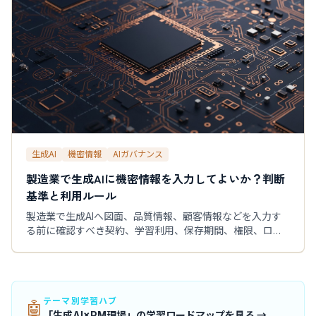
生成AI
機密情報
AIガバナンス
製造業で生成AIに機密情報を入力してよいか？判断
基準と利用ルール
製造業で生成AIへ図面、品質情報、顧客情報などを入力す
る前に確認すべき契約、学習利用、保存期間、権限、ログ
を解説。情報区分別の判断基準と利用ルール例を紹介しま
す。匿名化の注意点、安全に始める方法、誤入力時の初動
まで管理職と利用者向けに整理しました。
テーマ別学習ハブ
🤖
「生成AI×PM現場」の学習ロードマップを見る →