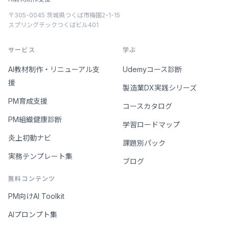
〒305-0045 茨城県つくば市梅園2-1-15
スプリングテックつくばビル401
サービス
学ぶ
AI教材制作・リニューアル支
Udemyコース診断
援
製造業DX実践シリーズ
PM育成支援
コースカタログ
PM組織健康診断
学習ロードマップ
炎上初動ナビ
課題別パック
実務テンプレート集
ブログ
無料コンテンツ
PM向けAI Toolkit
AIプロンプト集