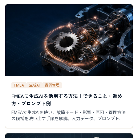
FMEA
生成AI
品質管理
FMEAに生成AIを活用する方法｜できること・進め
方・プロンプト例
FMEAで生成AIを使い、故障モード・影響・原因・管理方法
の候補を洗い出す手順を解説。入力データ、プロンプト
例、人によるレビュー、PoCの評価項目まで実務向けに整
理します。AIに任せない判断、専門家レビューのチェック
リスト、小さく検証する方法も紹介します。