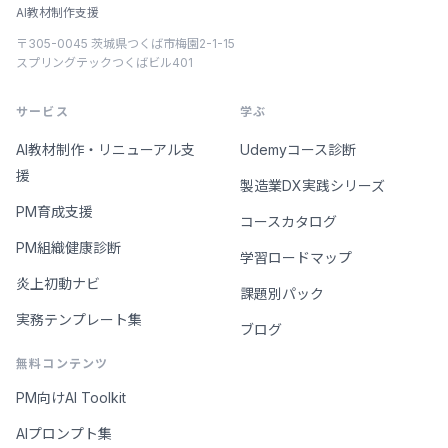
AI教材制作支援
〒305-0045 茨城県つくば市梅園2-1-15
スプリングテックつくばビル401
サービス
学ぶ
AI教材制作・リニューアル支
Udemyコース診断
援
製造業DX実践シリーズ
PM育成支援
コースカタログ
PM組織健康診断
学習ロードマップ
炎上初動ナビ
課題別パック
実務テンプレート集
ブログ
無料コンテンツ
PM向けAI Toolkit
AIプロンプト集