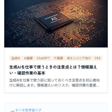
生成AI
AI基礎
ChatGPT
IT基礎
非エンジニア向け
FEX
生成AIを仕事で使うときの注意点とは？情報漏え
い・確認作業の基本
生成AIを仕事で使う前に知っておくべき注意点を初心者向
けに解説します。情報漏えいのリスク、確認作業の重要
性、社内ルールとの関係など、安全に活用するための基本
をまとめます。
テーマ別学習ハブ