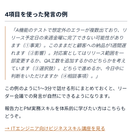
4項目を使った発言の例
「A機能のテストで想定外のエラーが複数出ており、リ
リース予定日の来週金曜に完了できない可能性があり
ます（①事実）。このままだと顧客への納品が1週間遅
れます（②影響）。対応案としてはリリース範囲を一
部変更するか、QA工数を追加するかのどちらかを考え
ています（③選択肢）。どちらで進めるか、今日中に
判断をいただけますか（④相談事項）。」
この例のように1〜3分で話せる形にまとめておくと、リー
ダー会議での発言が自然にできるようになります。
報告力とPM実務スキルを体系的に学びたい方はこちらも
どうぞ。
→ ITエンジニア向けビジネススキル講座を見る