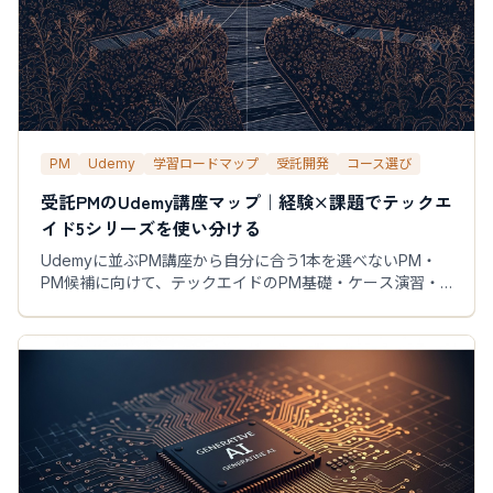
PM
Udemy
学習ロードマップ
受託開発
コース選び
受託PMのUdemy講座マップ｜経験×課題でテックエ
イド5シリーズを使い分ける
Udemyに並ぶPM講座から自分に合う1本を選べないPM・
PM候補に向けて、テックエイドのPM基礎・ケース演習・
鎮火・事業マネジメント5講座の役割を整理し、経験年数×
直面課題の2軸で受講順を提案します。