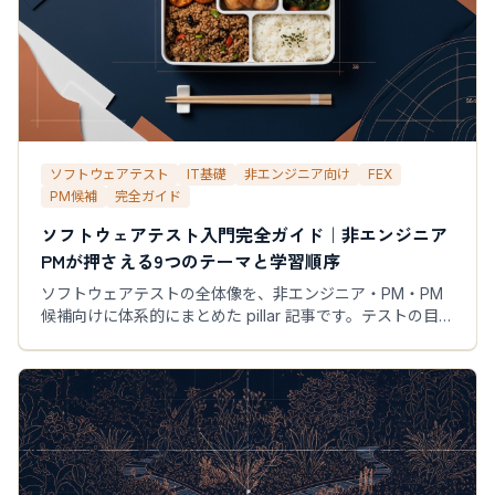
ソフトウェアテスト
IT基礎
非エンジニア向け
FEX
PM候補
完全ガイド
ソフトウェアテスト入門完全ガイド｜非エンジニア
PMが押さえる9つのテーマと学習順序
ソフトウェアテストの全体像を、非エンジニア・PM・PM
候補向けに体系的にまとめた pillar 記事です。テストの目
的・種類・ケース設計・AI時代の品質運用まで9つのテーマ
を、FEX-101シリーズの各記事と紐付けて学習順に整理しま
す。