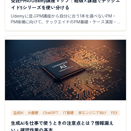
受託PMのUdemy講座マップ｜経験×課題でテックエ
イド5シリーズを使い分ける
Udemyに並ぶPM講座から自分に合う1本を選べないPM・
PM候補に向けて、テックエイドのPM基礎・ケース演習・
鎮火・事業マネジメント5講座の役割を整理し、経験年数×
直面課題の2軸で受講順を提案します。
生成AI
AI基礎
ChatGPT
IT基礎
非エンジニア向け
FEX
生成AIを仕事で使うときの注意点とは？情報漏え
い・確認作業の基本