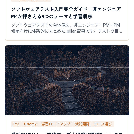
ソフトウェアテスト入門完全ガイド｜非エンジニア
PMが押さえる9つのテーマと学習順序
ソフトウェアテストの全体像を、非エンジニア・PM・PM
候補向けに体系的にまとめた pillar 記事です。テストの目
的・種類・ケース設計・AI時代の品質運用まで9つのテーマ
を、FEX-101シリーズの各記事と紐付けて学習順に整理しま
す。
PM
Udemy
学習ロードマップ
受託開発
コース選び