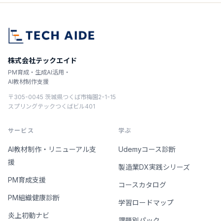
株式会社テックエイド
PM育成・生成AI活用・
AI教材制作支援
〒305-0045 茨城県つくば市梅園2-1-15
スプリングテックつくばビル401
サービス
学ぶ
AI教材制作・リニューアル支
Udemyコース診断
援
製造業DX実践シリーズ
PM育成支援
コースカタログ
PM組織健康診断
学習ロードマップ
炎上初動ナビ
課題別パック