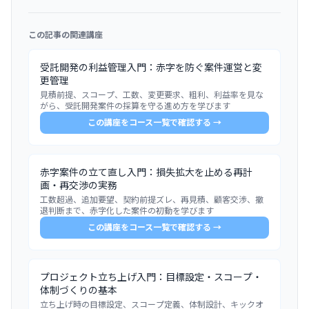
この記事の関連講座
受託開発の利益管理入門：赤字を防ぐ案件運営と変
更管理
見積前提、スコープ、工数、変更要求、粗利、利益率を見な
がら、受託開発案件の採算を守る進め方を学びます
この講座をコース一覧で確認する →
赤字案件の立て直し入門：損失拡大を止める再計
画・再交渉の実務
工数超過、追加要望、契約前提ズレ、再見積、顧客交渉、撤
退判断まで、赤字化した案件の初動を学びます
この講座をコース一覧で確認する →
プロジェクト立ち上げ入門：目標設定・スコープ・
体制づくりの基本
立ち上げ時の目標設定、スコープ定義、体制設計、キックオ