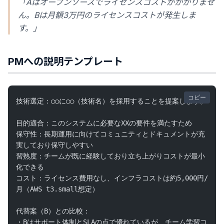
「Aはオープンソースでライセンスコストがかかりませ
ん。Bは月額3万円のライセンスコストが発生しま
す。」
PMへの説明テンプレート
コピー
技術選定：○○に○○（技術名）を採用することを提案します。
目的適合：このシステムに必要なXXの要件を満たすため
保守性：長期運用に向けてコミュニティとドキュメントが充
実しており保守しやすい
習熟度：チームが既に経験しており立ち上がりコストが最小
化できる
コスト：ライセンス費用なし、インフラコストは約5,000円/
月（AWS t3.small想定）
代替案（B）との比較：
・Bはサポート体制とSLAの点で優れているが、チーム学習コ