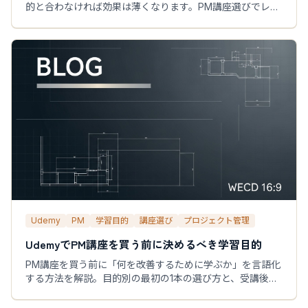
的と合わなければ効果は薄くなります。PM講座選びでレビ
ューをどう使うか、正しい読み方と目的優先の選び方を解
説します。
Udemy
PM
学習目的
講座選び
プロジェクト管理
UdemyでPM講座を買う前に決めるべき学習目的
PM講座を買う前に「何を改善するために学ぶか」を言語化
する方法を解説。目的別の最初の1本の選び方と、受講後の
実務アクションの決め方まで整理します。