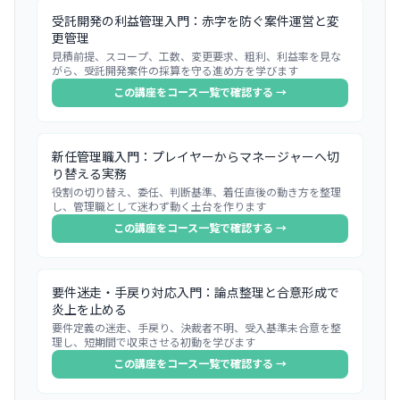
受託開発の利益管理入門：赤字を防ぐ案件運営と変
更管理
見積前提、スコープ、工数、変更要求、粗利、利益率を見な
がら、受託開発案件の採算を守る進め方を学びます
この講座をコース一覧で確認する →
新任管理職入門：プレイヤーからマネージャーへ切
り替える実務
役割の切り替え、委任、判断基準、着任直後の動き方を整理
し、管理職として迷わず動く土台を作ります
この講座をコース一覧で確認する →
要件迷走・手戻り対応入門：論点整理と合意形成で
炎上を止める
要件定義の迷走、手戻り、決裁者不明、受入基準未合意を整
理し、短期間で収束させる初動を学びます
この講座をコース一覧で確認する →