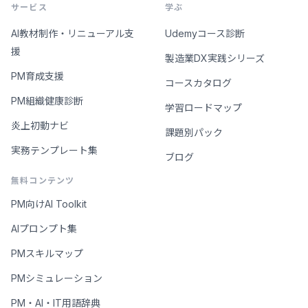
サービス
学ぶ
AI教材制作・リニューアル支
Udemyコース診断
援
製造業DX実践シリーズ
PM育成支援
コースカタログ
PM組織健康診断
学習ロードマップ
炎上初動ナビ
課題別パック
実務テンプレート集
ブログ
無料コンテンツ
PM向けAI Toolkit
AIプロンプト集
PMスキルマップ
PMシミュレーション
PM・AI・IT用語辞典