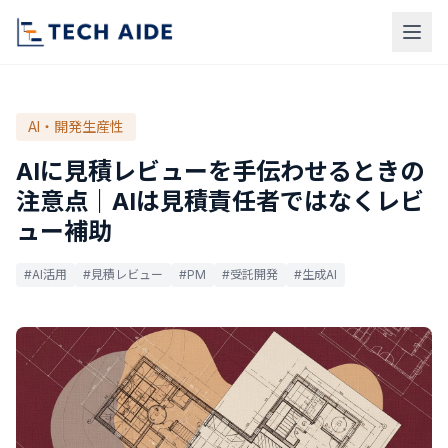
AI・開発生産性
AIに見積レビューを手伝わせるときの
注意点｜AIは見積責任者ではなくレビ
ュー補助
#AI活用
#見積レビュー
#PM
#受託開発
#生成AI