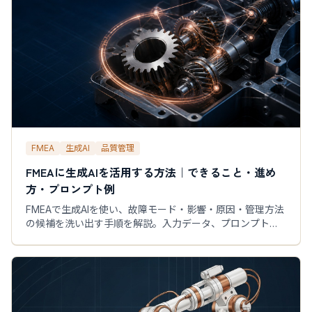
FMEA
生成AI
品質管理
FMEAに生成AIを活用する方法｜できること・進め
方・プロンプト例
FMEAで生成AIを使い、故障モード・影響・原因・管理方法
の候補を洗い出す手順を解説。入力データ、プロンプト
例、人によるレビュー、PoCの評価項目まで実務向けに整
理します。AIに任せない判断、専門家レビューのチェック
リスト、小さく検証する方法も紹介します。