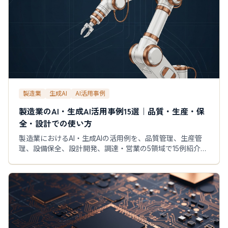
製造業
生成AI
AI活用事例
製造業のAI・生成AI活用事例15選｜品質・生産・保
全・設計での使い方
製造業におけるAI・生成AIの活用例を、品質管理、生産管
理、設備保全、設計開発、調達・営業の5領域で15例紹介。
導入テーマの選び方と最初のPoCまで解説します。各事例
でAIに任せる範囲、人が確認すべき点、効果を測る指標も
実務向けに整理しました。