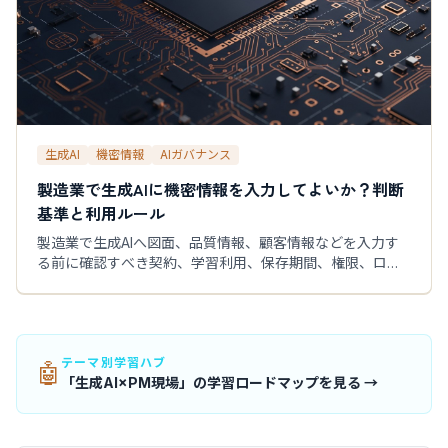
生成AI
機密情報
AIガバナンス
製造業で生成AIに機密情報を入力してよいか？判断
基準と利用ルール
製造業で生成AIへ図面、品質情報、顧客情報などを入力す
る前に確認すべき契約、学習利用、保存期間、権限、ログ
を解説。情報区分別の判断基準と利用ルール例を紹介しま
す。匿名化の注意点、安全に始める方法、誤入力時の初動
まで管理職と利用者向けに整理しました。
テーマ別学習ハブ
🤖
「生成AI×PM現場」の学習ロードマップを見る →